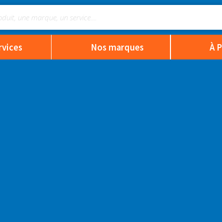
rvices
Nos marques
À 