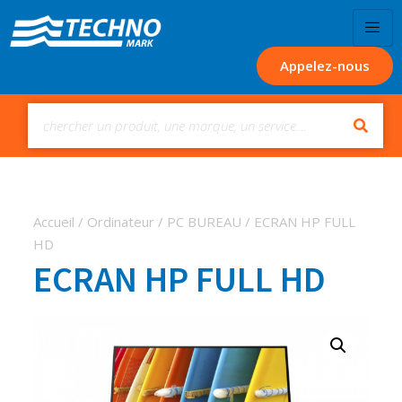
Appelez-nous
Accueil
/
Ordinateur
/
PC BUREAU
/ ECRAN HP FULL
HD
ECRAN HP FULL HD