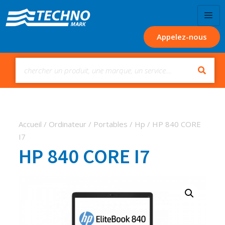
Appelez-nous
Accueil
/
Ordinateur
/
Portables
/
Hp
/ HP 840 CORE
I7
HP 840 CORE I7