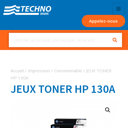
Appelez-nous
Accueil
/
Impression
/
Consommable
/ JEUX TONER
HP 130A
JEUX TONER HP 130A