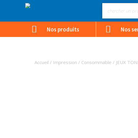
Nos produits
Nos se
Accueil
/
Impression
/
Consommable
/ JEUX TON