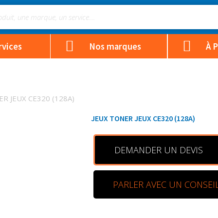
rvices
Nos marques
À 
ER JEUX CE320 (128A)
JEUX TONER JEUX CE320 (128A)
DEMANDER UN DEVIS
PARLER AVEC UN CONSEI