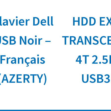
lavier Dell
HDD E
SB Noir –
TRANSC
Français
4T 2.5
(AZERTY)
USB3