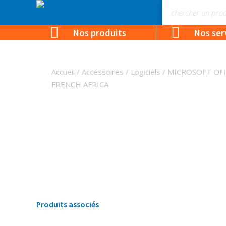
Nos produits
Nos ser
Accueil
/
Accessoires
/
Logiciels
/ MICROSOFT OFF
FRENCH AFRICA
Produits associés