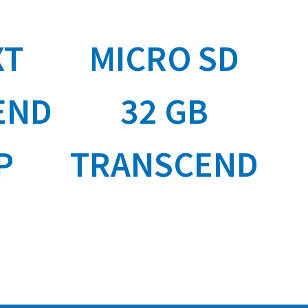
XT
MICRO SD
END
32 GB
P
TRANSCEND