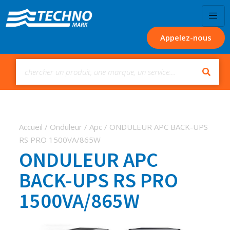
Appelez-nous
Accueil
/
Onduleur
/
Apc
/ ONDULEUR APC BACK-UPS
RS PRO 1500VA/865W
ONDULEUR APC
BACK-UPS RS PRO
1500VA/865W