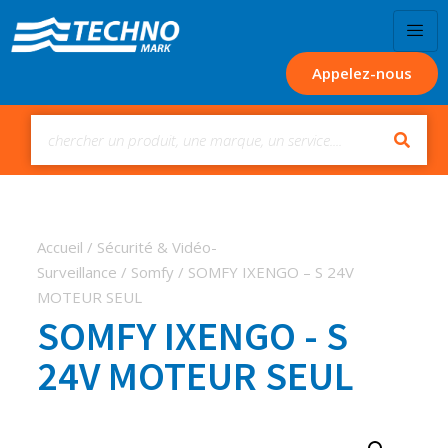
Appelez-nous
Accueil
/
Sécurité & Vidéo-
Surveillance
/
Somfy
/ SOMFY IXENGO – S 24V
MOTEUR SEUL
SOMFY IXENGO - S
24V MOTEUR SEUL