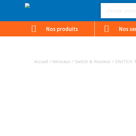
Nos produits
Nos se
Accueil
/
Réseaux
/
Switch & Routeur
/ SWITCH 