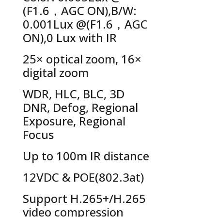
(F1.6，AGC ON),B/W:
0.001Lux @(F1.6，AGC
ON),0 Lux with IR
25× optical zoom, 16×
digital zoom
WDR, HLC, BLC, 3D
DNR, Defog, Regional
Exposure, Regional
Focus
Up to 100m IR distance
12VDC & POE(802.3at)
Support H.265+/H.265
video compression