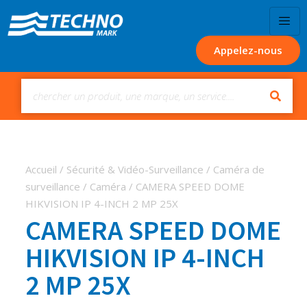
Appelez-nous
Accueil
/
Sécurité & Vidéo-Surveillance
/
Caméra de
surveillance
/
Caméra
/ CAMERA SPEED DOME
HIKVISION IP 4-INCH 2 MP 25X
CAMERA SPEED DOME
HIKVISION IP 4-INCH
2 MP 25X