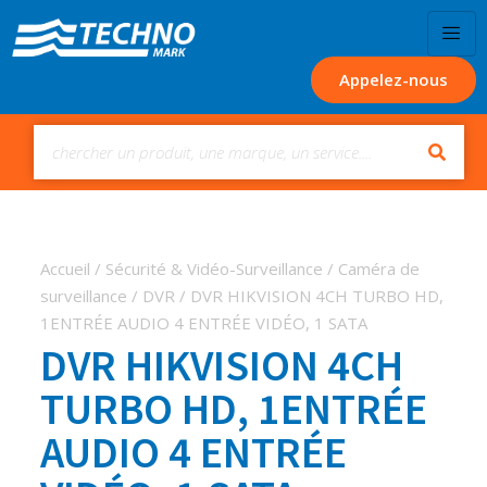
Appelez-nous
Accueil
/
Sécurité & Vidéo-Surveillance
/
Caméra de
surveillance
/
DVR
/ DVR HIKVISION 4CH TURBO HD,
1ENTRÉE AUDIO 4 ENTRÉE VIDÉO, 1 SATA
DVR HIKVISION 4CH
TURBO HD, 1ENTRÉE
AUDIO 4 ENTRÉE